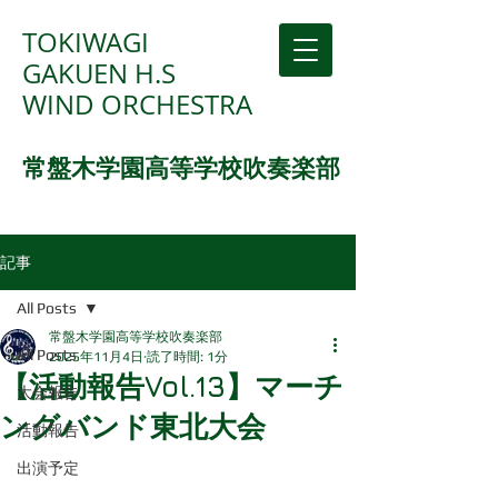
TOKIWAGI
GAKUEN H.S
WIND ORCHESTRA
常盤木学園高等学校吹奏楽部
記事
All Posts
常盤木学園高等学校吹奏楽部
All Posts
2025年11月4日
読了時間: 1分
【活動報告Vol.13】マーチ
大会報告
ングバンド東北大会
活動報告
出演予定